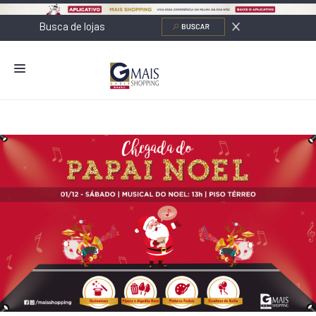
NOVIDADES
LOJAS
ALIMENTAÇÃO
CONTATO
NOVOS NEGÓCIOS
O SHOPPING
SERVIÇOS
SHOPPINGS DA GAZIT