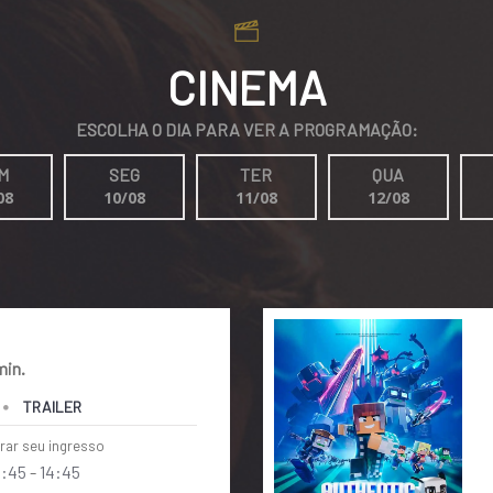
CINEMA
ESCOLHA O DIA PARA VER A PROGRAMAÇÃO:
M
SEG
TER
QUA
08
10/08
11/08
12/08
min.
TRAILER
rar seu ingresso
1:45
-
14:45