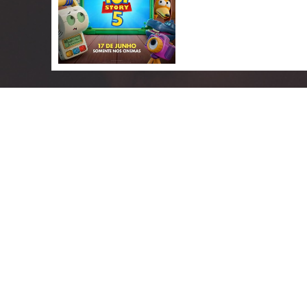
HOMEM-ARANHA: UM
Ação | 12 anos | 144 min.
HORÁRIOS
SINOPSE
clique na sessão para comp
Sala 1
- Nor (Dublado) -
1
Sala 4
- Nor (Dublado) -
1
Sala 6
- Nor (Dublado) -
1
Sala 7
- Nor (Dublado) -
1
Sala 7
- 3D (Dublado) -
16