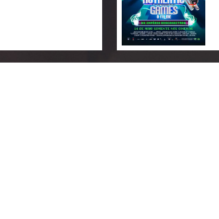
 NOVO DIA
TRAILER
rar seu ingresso
3:00
-
16:15
-
19:15
2:45
-
15:45
-
18:45
3:50
-
17:15
-
21:00
3:30
-
20:00
:45