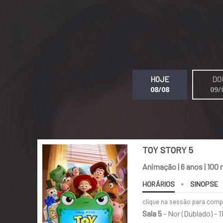
HOJE
DO
08/08
09/
TOY STORY 5
Animação | 6 anos | 100 
HORÁRIOS
SINOPSE
clique na sessão para comp
Sala 5
- Nor (Dublado) -
1