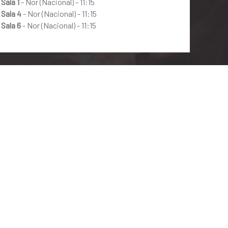
Sala 1
- Nor (Nacional) -
11:15
Sala 4
- Nor (Nacional) -
11:15
Sala 6
- Nor (Nacional) -
11:15
PATRULHA CANINA: UMA AVENTURA DINO
Animação | 6 anos | 88 min.
HORÁRIOS
SINOPSE
TRAILER
clique na sessão para comprar seu ingresso
Sala 8
- Nor (Dublado) -
12:00
-
14:15