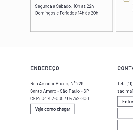
s 22h00
Segunda a Sábado:
10h às 22h
 às 20h
Domingos e Feriados
14h às 20h
ENDEREÇO
CONT
Rua Amador Bueno, N° 229
Tel.:
(11
Santo Amaro - São Paulo - SP
sac.mai
CEP: 04752-005 / 04752-900
Entr
Veja como chegar