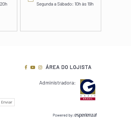
 20h
Segunda a Sábado:
10h às 19h
Segu
Sába
ÁREA DO LOJISTA
Administradora: