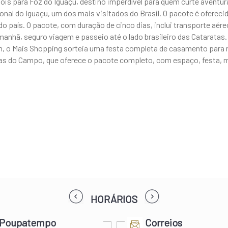
dois para Foz do Iguaçu, destino imperdível para quem curte aventu
l do Iguaçu, um dos mais visitados do Brasil. O pacote é oferecido
aís. O pacote, com duração de cinco dias, inclui transporte aéreo d
manhã, seguro viagem e passeio até o lado brasileiro das Cataratas.
m, o Mais Shopping sorteia uma festa completa de casamento para r
as do Campo, que oferece o pacote completo, com espaço, festa, m
prev
next
HORÁRIOS
Poupatempo
Correios