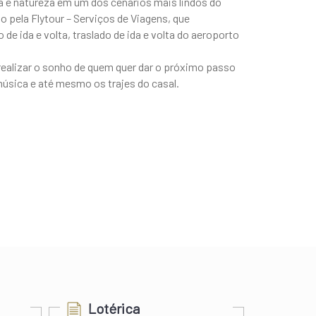
ra e natureza em um dos cenários mais lindos do
 pela Flytour – Serviços de Viagens, que
e ida e volta, traslado de ida e volta do aeroporto
ealizar o sonho de quem quer dar o próximo passo
úsica e até mesmo os trajes do casal.
Lotérica
Cer