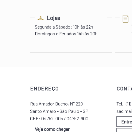
ess
Lojas
s 22h00
Segunda a Sábado:
10h às 22h
 às 20h
Domingos e Feriados
14h às 20h
ENDEREÇO
CONT
Rua Amador Bueno, N° 229
Tel.:
(11
Santo Amaro - São Paulo - SP
sac.mai
CEP: 04752-005 / 04752-900
Entr
Veja como chegar