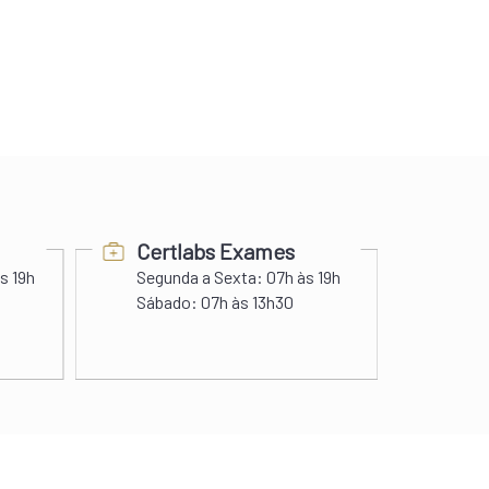
Certlabs Exames
Pra
s 19h
Segunda a Sexta:
07h às 19h
Segunda a
Sábado:
07h às 13h30
Domingos e