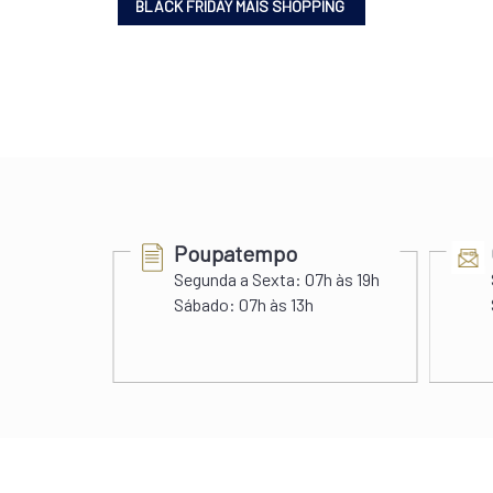
Poupatempo
Segunda a Sexta:
07h às 19h
s 22h
Sábado:
07h às 13h
 às 20h