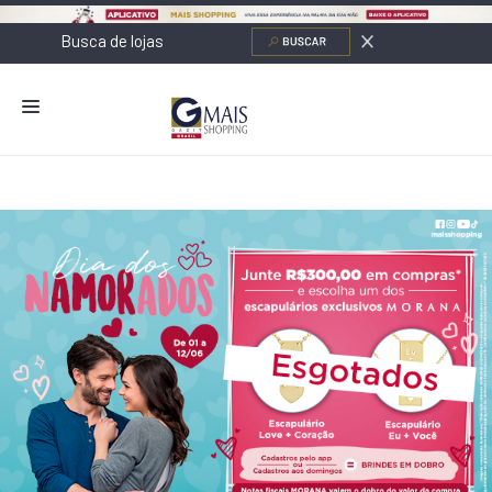
NOVIDADES
LOJAS
ALIMENTAÇÃO
CONTATO
NOVOS NEGÓCIOS
O SHOPPING
SERVIÇOS
SHOPPINGS DA GAZIT