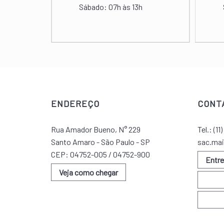
Sábado:
07h às 13h
 às 20h
ENDEREÇO
CONT
Rua Amador Bueno, N° 229
Tel.:
(11
Santo Amaro - São Paulo - SP
sac.mai
CEP: 04752-005 / 04752-900
Entr
Veja como chegar