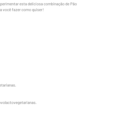
xperimentar esta deliciosa combinação de Pão
ra você fazer como quiser!
etarianas.
ovolactovegetarianas.