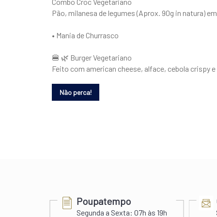
Combo Croc Vegetariano
Pão, milanesa de legumes (Aprox. 90g in natura) em
• Mania de Churrasco
🍔 🌿 Burger Vegetariano
Feito com american cheese, alface, cebola crispy 
Poupatempo
Segunda a Sexta:
07h às 19h
s 22h