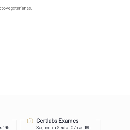
actovegetarianas.
Certlabs Exames
Pra
s 19h
Segunda a Sexta:
07h às 19h
Segunda a