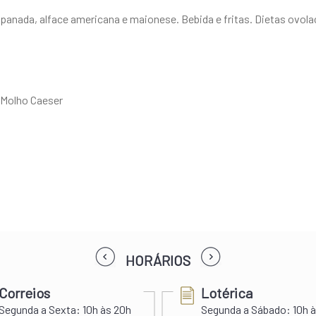
panada, alface americana e maionese. Bebida e fritas. Dietas ovol
e Molho Caeser
prev
next
HORÁRIOS
Correios
Lotérica
Segunda a Sexta:
10h às 20h
Segunda a Sábado:
10h à