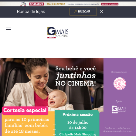
NOVIDADES
LOJAS
ALIMENTAÇÃO
CONTATO
NOVOS NEGÓCIOS
O SHOPPING
SERVIÇOS
SHOPPINGS DA GAZIT