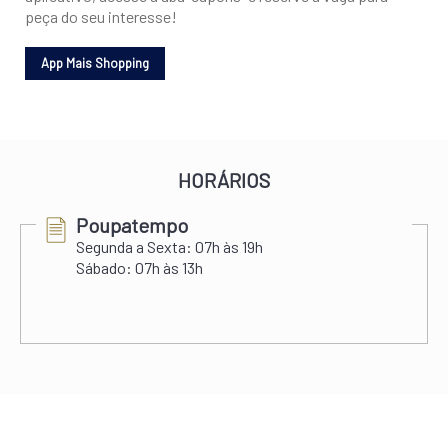
peça do seu interesse!
HORÁRIOS
Correios
 19h
Segunda a Sexta:
10h às 20h
Sábado:
10h às 14h