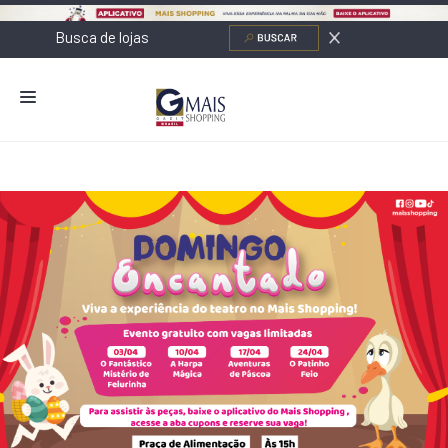
NOVIDADES
LOJAS
ALIMENTAÇÃO
CONTATO
NOVOS NEGÓCIOS
O SHOPPING
SERVIÇOS
SHOPPINGS DA GAZIT