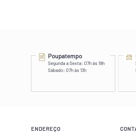
Poupatempo
Segunda a Sexta:
07h às 19h
s 22h
Sábado:
07h às 13h
 às 20h
ENDEREÇO
CONT