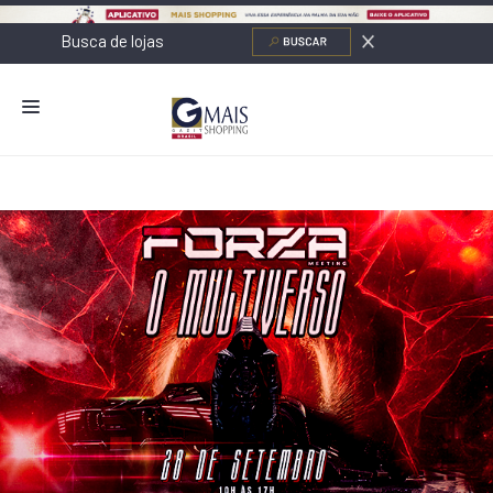
NOVIDADES
LOJAS
ALIMENTAÇÃO
CONTATO
NOVOS NEGÓCIOS
O SHOPPING
SERVIÇOS
SHOPPINGS DA GAZIT