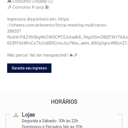
👾 Concurso Cosplay 🦸‍♂️
🎶 Concurso K-pop 🎤
Ingressos disponíveis em: https
://cheers.com.br/evento/forza-meeting-multiverso-
26620?
fbclid=PAZXh0bgNhZW0CMTEAAadk8_1HgzOSm3BQlT6rf7AA
6E8fPAH8fvCs71cIUdBRCmnJty7Ww_aem_8IKlp0gnvWl6cn2T
Não perca! Vai ser inesquecível! 🔥🎉
HORÁRIOS
Lojas
Segunda a Sábado:
10h às 22h
Domingos e Feriados
14h às 20h