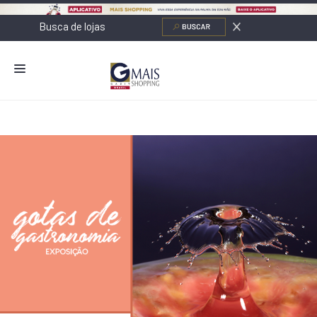
NOVIDADES
LOJAS
ALIMENTAÇÃO
CONTATO
NOVOS NEGÓCIOS
O SHOPPING
SERVIÇOS
SHOPPINGS DA GAZIT