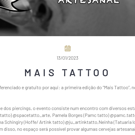
13/01/2023
MAIS TATTOO
enciado e gratuito por aqui: a primeira edição do “Mais Tattoo”, no
ns e dos piercings, o evento consiste num encontro com diversos 
Gui tatto) @spacetatto_arte, Pamela Borges (Pamc tatto) @pamc.tatt
ana Schingiry (Hoffe/ Artink tatto) @ju_artinktatto,Neinha (Tatuaria
ém disso, no espaço será possível provar algumas cervejas artesana