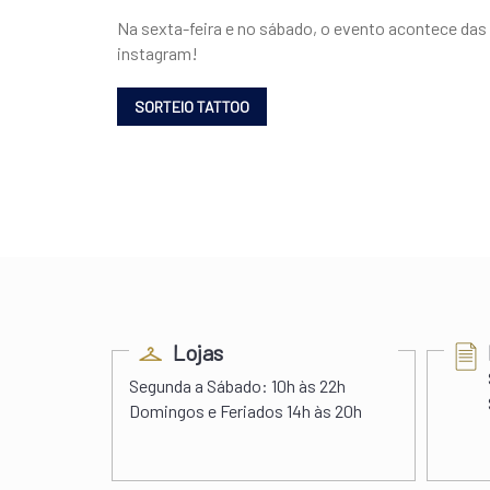
Na sexta-feira e no sábado, o evento acontece das 1
instagram!
ess
Lojas
s 22h00
Segunda a Sábado:
10h às 22h
 às 20h
Domingos e Feriados
14h às 20h