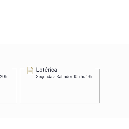
Lotérica
Cer
 20h
Segunda a Sábado:
10h às 19h
Segu
Sába