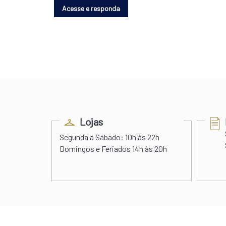
ess
Lojas
s 22h00
Segunda a Sábado:
10h às 22h
 às 20h
Domingos e Feriados
14h às 20h