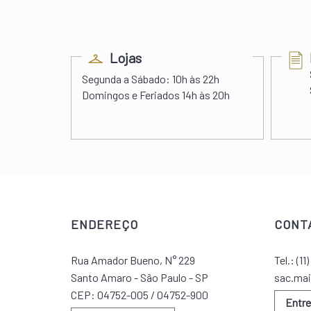
ess
Lojas
s 22h00
Segunda a Sábado:
10h às 22h
 às 20h
Domingos e Feriados
14h às 20h
ENDEREÇO
CONT
Rua Amador Bueno, N° 229
Tel.:
(11
Santo Amaro - São Paulo - SP
sac.mai
CEP: 04752-005 / 04752-900
Entr