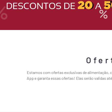
Ofer
Estamos com ofertas exclusivas de alimentação, c
App e garanta essas ofertas! Elas serão validas até