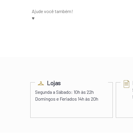
Ajude você também!
♥️
ess
Lojas
s 22h00
Segunda a Sábado:
10h às 22h
 às 20h
Domingos e Feriados
14h às 20h