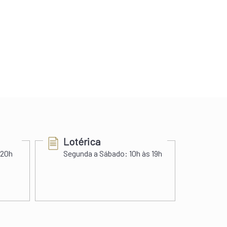
Lotérica
Cer
 20h
Segunda a Sábado:
10h às 19h
Segu
Sába