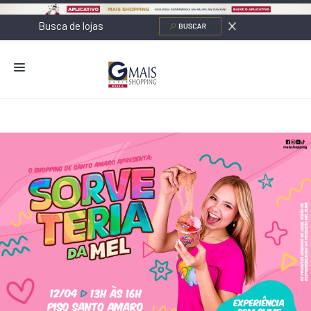
NOVIDADES
LOJAS
ALIMENTAÇÃO
CONTATO
NOVOS NEGÓCIOS
O SHOPPING
SERVIÇOS
SHOPPINGS DA GAZIT