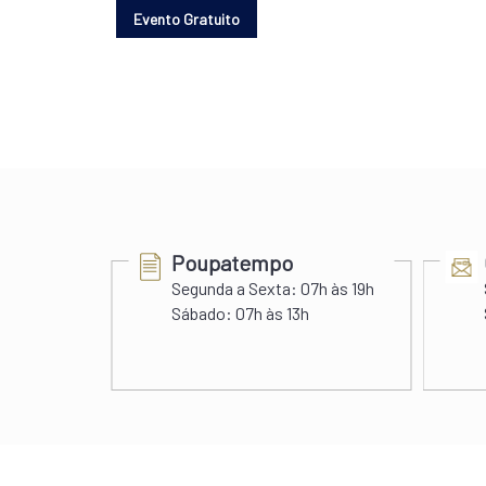
Poupatempo
Segunda a Sexta:
07h às 19h
s 22h
Sábado:
07h às 13h
 às 20h