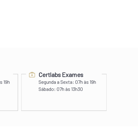
Certlabs Exames
Pra
s 19h
Segunda a Sexta:
07h às 19h
Segunda a
Sábado:
07h às 13h30
Domingos e