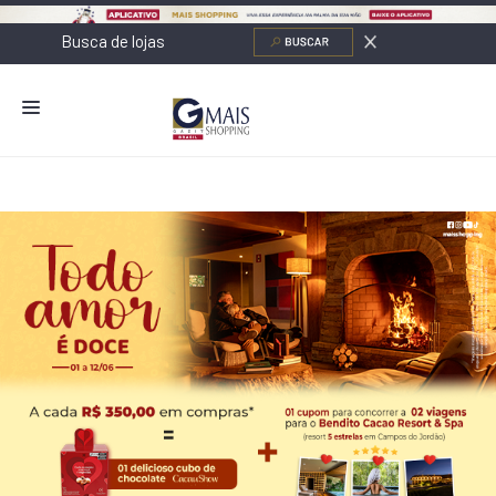
NOVIDADES
LOJAS
ALIMENTAÇÃO
CONTATO
NOVOS NEGÓCIOS
O SHOPPING
SERVIÇOS
SHOPPINGS DA GAZIT