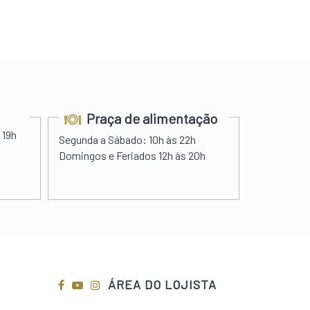
Praça de alimentação
Aca
 19h
Segunda a Sábado:
10h às 22h
Segunda a 
Domingos e Feriados
12h às 20h
Sábado:
08
Domingos e
ÁREA DO LOJISTA