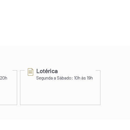
Lotérica
Cer
 20h
Segunda a Sábado:
10h às 19h
Segu
Sába