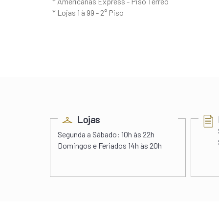
* Americanas Express - Piso Térreo
* Lojas 1 à 99 - 2° Piso
ess
Lojas
s 22h00
Segunda a Sábado:
10h às 22h
 às 20h
Domingos e Feriados
14h às 20h