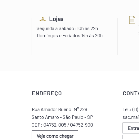
ess
Lojas
s 22h00
Segunda a Sábado:
10h às 22h
 às 20h
Domingos e Feriados
14h às 20h
ENDEREÇO
CONT
Rua Amador Bueno, N° 229
Tel.:
(11
Santo Amaro - São Paulo - SP
sac.mai
CEP: 04752-005 / 04752-900
Entr
Veja como chegar